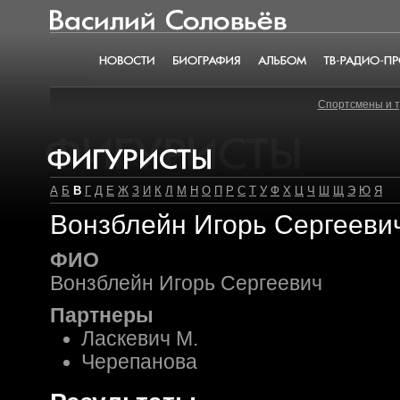
Василий Соловьёв
Новости
Биография
Альбом
ТВ-радио-пр
Спортсмены и 
Фигуристы
А
Б
В
Г
Д
Е
Ж
З
И
К
Л
М
Н
О
П
Р
С
Т
У
Ф
Х
Ц
Ч
Ш
Щ
Э
Ю
Я
Вонзблейн Игорь Сергееви
ФИО
Вонзблейн Игорь Сергеевич
Партнеры
Ласкевич М.
Черепанова