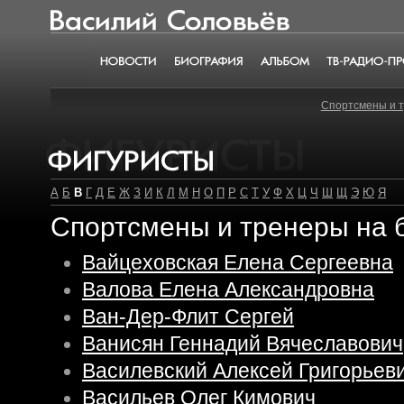
Василий Соловьёв
Новости
Биография
Альбом
ТВ-радио-пр
Спортсмены и 
Фигуристы
А
Б
В
Г
Д
Е
Ж
З
И
К
Л
М
Н
О
П
Р
С
Т
У
Ф
Х
Ц
Ч
Ш
Щ
Э
Ю
Я
Спортсмены и тренеры на б
Вайцеховская Елена Сергеевна
Валова Елена Александровна
Ван-Дер-Флит Сергей
Ванисян Геннадий Вячеславович
Василевский Алексей Григорьев
Васильев Олег Кимович