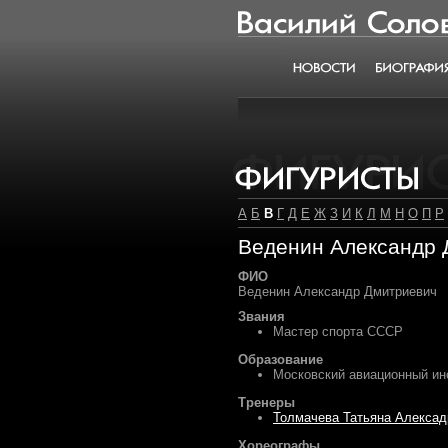
Василий Соловьёв
Новости
Биография
Фигуристы
А
Б
В
Г
Д
Е
Ж
З
И
К
Л
М
Н
О
П
Р
Веденин Александр 
ФИО
Веденин Александр Дмитриевич
Звания
Мастер спорта СССР
Образование
Московский авиационный ин
Тренеры
Толмачева Татьяна Алексад
Хореографы