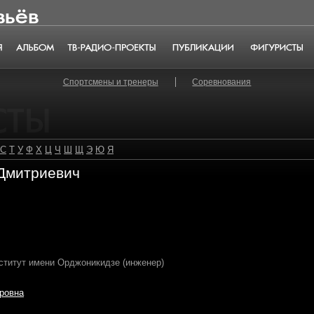
Альбом
ТВ-радио-проекты
Публикации
Фигуристы
Спортсмены и тренеры
Соревнования
С
Т
У
Ф
Х
Ц
Ч
Ш
Щ
Э
Ю
Я
Дмитриевич
ститут имени Орджоникидзе (инженер)
ровна