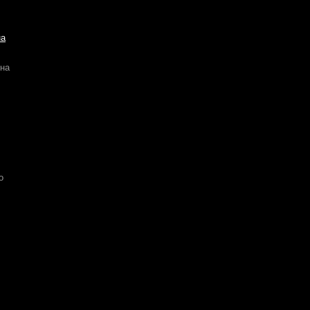
на
на
о