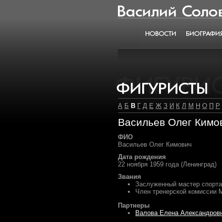
Василий Соловьёв
Новости
Биография
Фигуристы
А
Б
В
Г
Д
Е
Ж
З
И
К
Л
М
Н
О
П
Р
Васильев Олег Кимо
ФИО
Васильев Олег Кимович
Дата рождения
22 ноября 1959 года (Ленинград)
Звания
Заслуженный мастер спорт
Член тренерской комиссии 
Партнеры
Валова Елена Александров