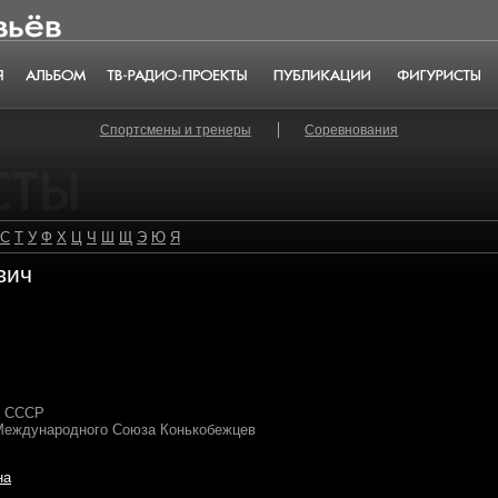
Альбом
ТВ-радио-проекты
Публикации
Фигуристы
Спортсмены и тренеры
Соревнования
С
Т
У
Ф
Х
Ц
Ч
Ш
Щ
Э
Ю
Я
вич
а СССР
Международного Союза Конькобежцев
на