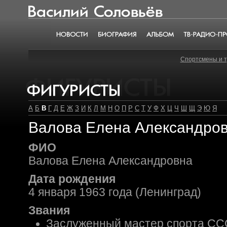
Василий Соловьёв
Новости
Биография
Альбом
ТВ-радио-пр
Спортсмены и 
Фигуристы
А
Б
В
Г
Д
Е
Ж
З
И
К
Л
М
Н
О
П
Р
С
Т
У
Ф
Х
Ц
Ч
Ш
Щ
Э
Ю
Я
Валова Елена Александро
ФИО
Валова Елена Александровна
Дата рождения
4 января 1963 года (Ленинград)
Звания
Заслуженный мастер спорта ССС